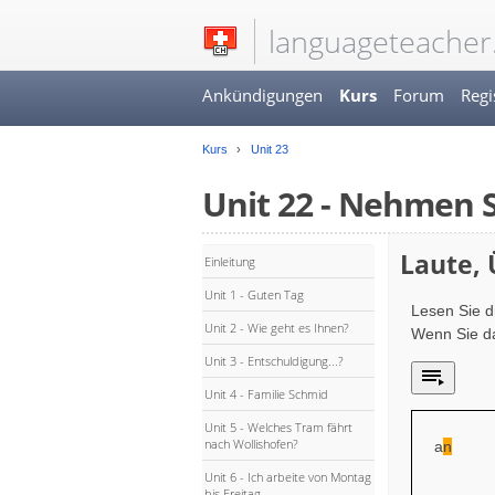
languageteacher
Ankündigungen
Kurs
Forum
Regi
Kurs
Unit 23
Unit 22 - Nehmen S
Laute,
Einleitung
Unit 1 - Guten Tag
Lesen Sie d
Unit 2 - Wie geht es Ihnen?
Wenn Sie da
Unit 3 - Entschuldigung...?
Unit 4 - Familie Schmid
Unit 5 - Welches Tram fährt
nach Wollishofen?
a
n
Unit 6 - Ich arbeite von Montag
bis Freitag