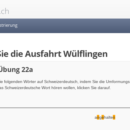
.ch
strierung
ie die Ausfahrt Wülflingen
 Übung 22a
ie folgenden Wörter auf Schweizerdeutsch, indem Sie die Umformung
s Schweizerdeutsche Wort hören wollen, klicken Sie darauf.
a
n
g
e
halte
n