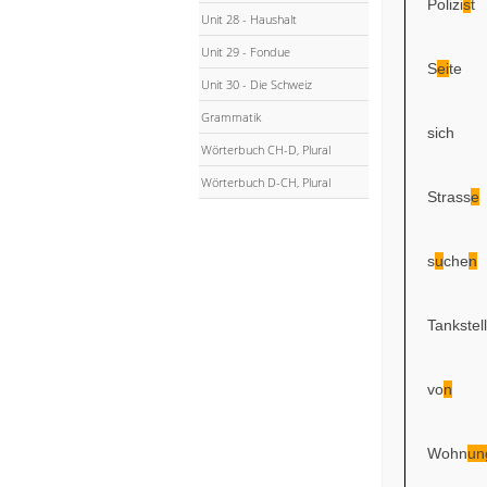
Polizi
s
t
Unit 28 - Haushalt
Unit 29 - Fondue
S
ei
te
Unit 30 - Die Schweiz
Grammatik
sich
Wörterbuch CH-D, Plural
Wörterbuch D-CH, Plural
Strass
e
s
u
che
n
Tankstell
vo
n
Wohn
un