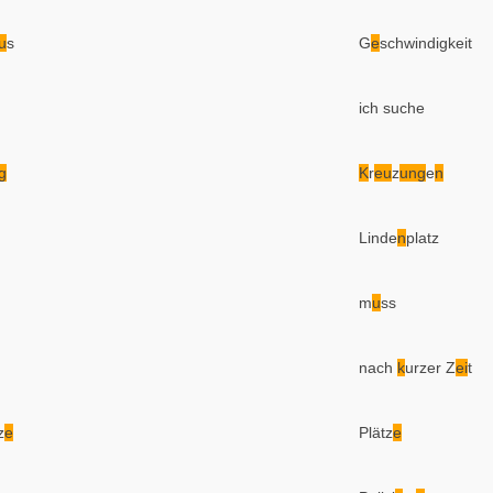
u
s
G
e
schwindigkeit
ich suche
g
K
r
eu
z
ung
e
n
Linde
n
platz
m
u
ss
nach
k
urzer Z
ei
t
z
e
Plätz
e