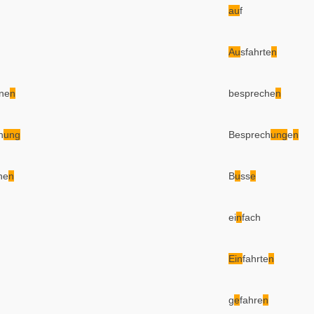
au
f
Au
sfahrte
n
ne
n
bespreche
n
h
ung
Besprech
ung
e
n
he
n
B
u
ss
e
ei
n
fach
Ein
fahrte
n
g
e
fahre
n