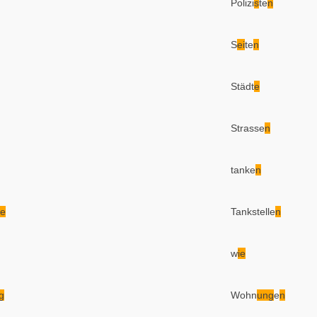
Polizi
s
te
n
S
ei
te
n
Städt
e
Strasse
n
tanke
n
e
Tankstelle
n
w
ie
g
Wohn
ung
e
n