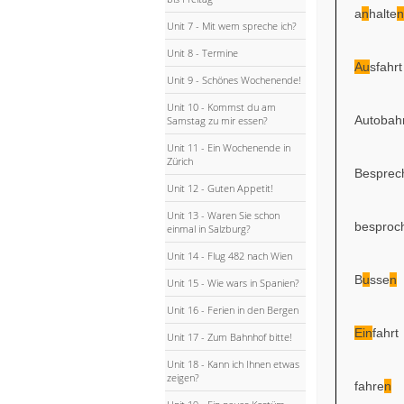
a
n
halte
n
Unit 7 - Mit wem spreche ich?
Unit 8 - Termine
Au
sfahrt
Unit 9 - Schönes Wochenende!
Unit 10 - Kommst du am
Autobah
Samstag zu mir essen?
Unit 11 - Ein Wochenende in
Zürich
Besprec
Unit 12 - Guten Appetit!
Unit 13 - Waren Sie schon
besproc
einmal in Salzburg?
Unit 14 - Flug 482 nach Wien
B
u
sse
n
Unit 15 - Wie wars in Spanien?
Unit 16 - Ferien in den Bergen
Ein
fahrt
Unit 17 - Zum Bahnhof bitte!
Unit 18 - Kann ich Ihnen etwas
zeigen?
fahre
n