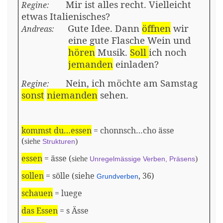
Mir ist alles recht. Vielleicht
Regine:
etwas Italienisches?
Gute Idee. Dann
öffnen
wir
Andreas:
eine gute Flasche Wein und
hören
Musik.
Soll
ich
noch
jemanden
einladen?
Nein, ich möchte am Samstag
Regine:
sonst
niemanden
sehen.
kommst du…essen
= chonnsch…cho ässe
(
siehe
)
Strukturen
essen
= ässe (
siehe
)
Unregelmässige Verben, Präsens
sollen
= sölle (siehe
, 36)
Grundverben
schauen
= luege
das Essen
= s Ässe