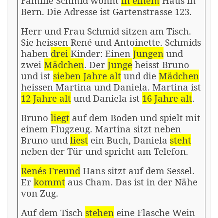
Familie Schmid wohnt
in einem
Haus in
Bern. Die Adresse ist
Gartenstrasse
123.
Herr und Frau Schmid sitzen am Tisch.
Sie
heissen
René und Antoinette. Schmids
haben
drei
Kinder: Einen
Jungen
und
zwei
Mädchen
. Der
Junge
heisst
Bruno
und ist
sieben Jahre alt
und die
Mädchen
heissen
Martina und Daniela. Martina ist
12 Jahre alt
und Daniela ist
16 Jahre alt
.
Bruno
liegt
auf dem Boden und spielt mit
einem Flugzeug. Martina sitzt neben
Bruno und
liest
ein Buch, Daniela
steht
neben der Tür und spricht am Telefon.
Renés Freund
Hans sitzt auf dem Sessel.
Er
kommt
aus Cham. Das ist in der Nähe
von Zug.
Auf dem Tisch
stehen
eine Flasche Wein