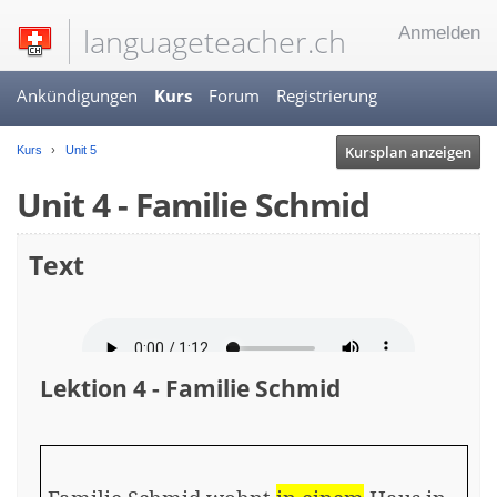
languageteacher.ch
Anmelden
Ankündigungen
Kurs
Forum
Registrierung
Kursplan anzeigen
Kurs
Unit 5
Unit 4 - Familie Schmid
Text
Lektion 4 - Familie Schmid