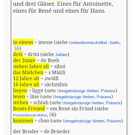
und drei Gläser. Eines für Antoinette,
eines für René und eines für Hans.
in einem
=
imene
(siehe
,
Unbestimmte Artikel - Dativ
55)
drei
=
drüü
(siehe
)
Zahlen
der Junge
= de
Bueb
sieben Jahre alt
=
sibni
das Mädchen
= s
Mäitli
12 Jahre alt
=
zwölfi
16 Jahre alt
=
sächzähni
liegen
=
ligge
(
)
siehe
Unregelmässige Verben, Präsens
lesen
= läse (
)
siehe
Unregelmässige Verben, Präsens
stehen
=
schtah
(
)
siehe
Unregelmässige Verben, Präsens
Renés Freund
=
em
René sin
Fründ
(siehe
, 56)
Possesivkonstruktion
kommen
=
choo
(
)
siehe
Unregelmässige Verben, Präsens
der Bruder = de
Brüeder