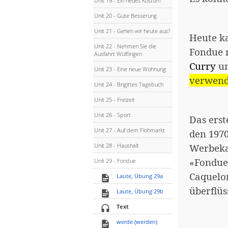
Unit 19 - Ein neues Kostüm
Unit 20 - Gute Besserung
Unit 21 - Gehen wir heute aus?
Heute k
Unit 22 - Nehmen Sie die
Fondue 
Ausfahrt Wülflingen
Curry
un
Unit 23 - Eine neue Wohnung
verwend
Unit 24 - Brigittes Tagebuch
Unit 25 - Freizeit
Unit 26 - Sport
Das erst
Unit 27 - Auf dem Flohmarkt
den 197
Werbeka
Unit 28 - Haushalt
«Fondue 
Unit 29 - Fondue
Caquelo
Laute, Übung 29a
überflüs
Laute, Übung 29b
Text
werde (werden)