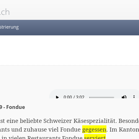
.ch
strierung
9 - Fondue
st eine beliebte Schweizer Käsespezialität. Beson
ants und
zuhause
viel Fondue
gegessen
. Im Kanto
in vielen Restaurants Fondue
serviert
.