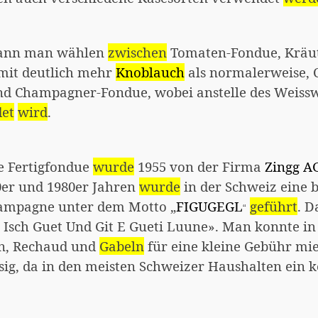
ann man wählen
zwischen
Tomaten-Fondue, Kräu
mit deutlich mehr
Knoblauch
als normalerweise, 
d Champagner-Fondue, wobei anstelle des Weiss
et
wird
.
e Fertigfondue
wurde
1955 von der Firma
Zingg A
0er und 1980er Jahren
wurde
in der Schweiz eine b
mpagne unter dem Motto „
FIGUGEGL
geführt
. D
“
Isch Guet Und Git E Gueti Luune». Man konnte in f
n, Rechaud und
Gabeln
für eine kleine Gebühr miet
sig, da in den meisten Schweizer Haushalten ein k