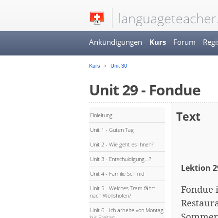
languageteacher
Ankündigungen
Kurs
Forum
Regi
Kurs
Unit 30
Unit 29 - Fondue
Text
Einleitung
Unit 1 - Guten Tag
Unit 2 - Wie geht es Ihnen?
Unit 3 - Entschuldigung...?
Lektion 2
Unit 4 - Familie Schmid
Fondue i
Unit 5 - Welches Tram fährt
nach Wollishofen?
Restaur
Unit 6 - Ich arbeite von Montag
Sommer 
bis Freitag