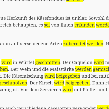
ue Herkunft des Käsefondues ist unklar. Sowohl d
kreich behaupten, es
sei
von ihnen
erfunden
word
kann auf verschiedene Arten
zubereitet
werden
. 
t
wird
in Würfel
geschnitten
. Der Caquelon
wird
m
eben
. Der Wein und die Maisstärke
werden
gemisc
. Die Käsemischung
wird
beigegeben
und bei mitt
geschmolzen
. Der Kirsch
wird
beigegeben
. Dann r
sämig ist. Vor dem Servieren
wird
mit Pfeffer und
en auch verschiedene Käsesorten verwendet
werd