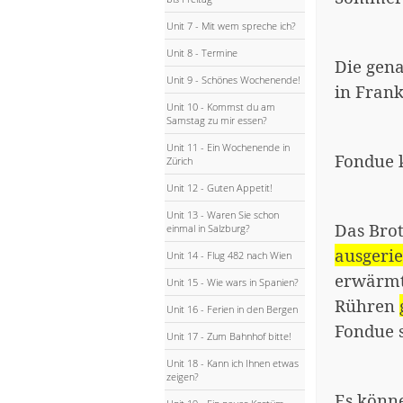
Unit 7 - Mit wem spreche ich?
Unit 8 - Termine
Die gena
Unit 9 - Schönes Wochenende!
in Fran
Unit 10 - Kommst du am
Samstag zu mir essen?
Unit 11 - Ein Wochenende in
Fondue 
Zürich
Unit 12 - Guten Appetit!
Unit 13 - Waren Sie schon
Das Bro
einmal in Salzburg?
ausgeri
Unit 14 - Flug 482 nach Wien
erwärmt
Unit 15 - Wie wars in Spanien?
Rühren
Unit 16 - Ferien in den Bergen
Fondue 
Unit 17 - Zum Bahnhof bitte!
Unit 18 - Kann ich Ihnen etwas
zeigen?
Es könn