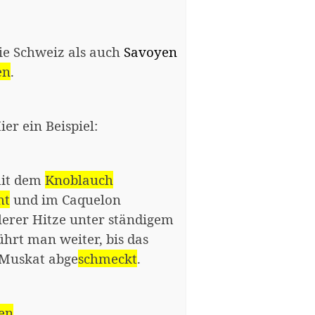
ie Schweiz als auch
Savoyen
en
.
Hier ein Beispiel:
it dem
Knoblauch
ht
und im Caquelon
lerer Hitze unter ständigem
ührt man weiter, bis das
 Muskat abge
schmeckt
.
en
.