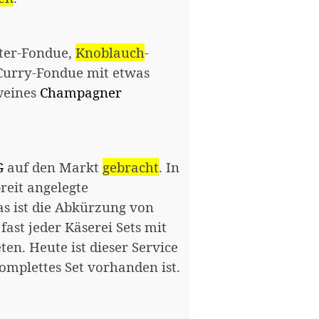
ter-Fondue,
Knoblauch
-
Curry-Fondue mit etwas
weines
Champagner
G
auf den Markt
gebracht
. In
reit angelegte
as ist die Abkürzung von
ast jeder Käserei Sets mit
en. Heute ist dieser Service
omplettes Set vorhanden ist.