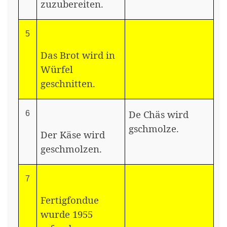
zuzubereiten.
5
Das Brot wird in
Würfel
geschnitten.
De Chäs wird
6
gschmolze.
Der Käse wird
geschmolzen.
7
Fertigfondue
wurde 1955