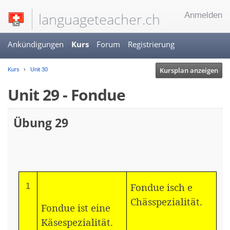
languageteacher.ch
Anmelden
Ankündigungen
Kurs
Forum
Registrierung
Kursplan anzeigen
Kurs
Unit 30
Unit 29 - Fondue
Übung 29
Fondue isch e
1
Chässpezialität.
Fondue ist eine
Käsespezialität.