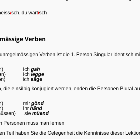
heiss
i
sch, du wart
i
sch
mässige Verben
 unregelmässigen Verben ist die 1. Person Singular identisch mit 
ehen) ich
gah
legen) ich
legge
sagen) ich
säge
, die einsilbig konjugiert werden, enden die Personen Plural auf
ehen) mir
gönd
aben) ihr
händ
müssen) sie
müend
en Personen muss man lernen.
en Teil haben Sie die Gelegenheit die Kenntnisse dieser Lektion