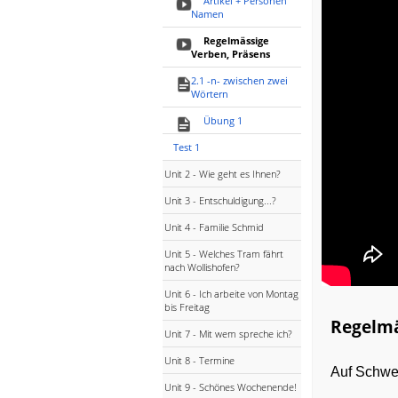
Artikel + Personen
Namen
Regelmässige
Verben, Präsens
2.1 -n- zwischen zwei
Wörtern
Übung 1
Test 1
Unit 2 - Wie geht es Ihnen?
Unit 3 - Entschuldigung...?
Unit 4 - Familie Schmid
Unit 5 - Welches Tram fährt
nach Wollishofen?
Unit 6 - Ich arbeite von Montag
bis Freitag
Regelmä
Unit 7 - Mit wem spreche ich?
Unit 8 - Termine
Auf Schwe
Unit 9 - Schönes Wochenende!