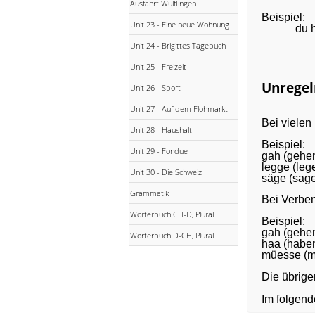
Ausfahrt Wülflingen
Beispiel:
Unit 23 - Eine neue Wohnung
du 
Unit 24 - Brigittes Tagebuch
Unit 25 - Freizeit
Unregel
Unit 26 - Sport
Unit 27 - Auf dem Flohmarkt
Bei vielen
Unit 28 - Haushalt
Beispiel:
Unit 29 - Fondue
gah (g
legge (
Unit 30 - Die Schweiz
säge (
Grammatik
Bei Verben
Wörterbuch CH-D, Plural
Beispiel:
gah (g
Wörterbuch D-CH, Plural
haa (h
müesse (
Die übrig
Im folgend