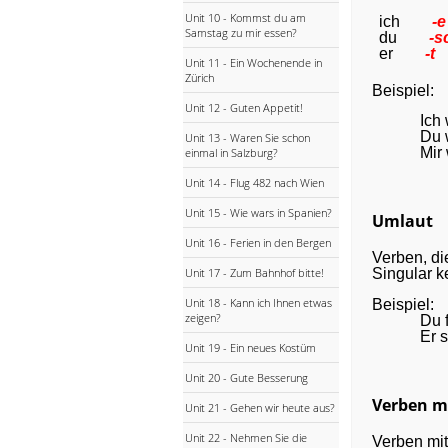
Unit 10 - Kommst du am
ich
-e
Samstag zu mir essen?
du
-s
er
-t
Unit 11 - Ein Wochenende in
Zürich
Beispiel:
Unit 12 - Guten Appetit!
Ich
Du 
Unit 13 - Waren Sie schon
Mir
einmal in Salzburg?
Unit 14 - Flug 482 nach Wien
Unit 15 - Wie wars in Spanien?
Umlaut
Unit 16 - Ferien in den Bergen
Verben, di
Unit 17 - Zum Bahnhof bitte!
Singular k
Unit 18 - Kann ich Ihnen etwas
Beispiel:
zeigen?
Du 
Er s
Unit 19 - Ein neues Kostüm
Unit 20 - Gute Besserung
Verben mi
Unit 21 - Gehen wir heute aus?
Unit 22 - Nehmen Sie die
Verben mi