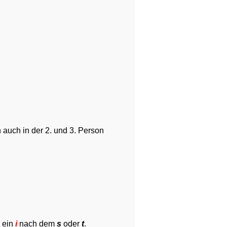
 auch in der 2. und 3. Person
r ein
i
nach dem
s
oder
t
.