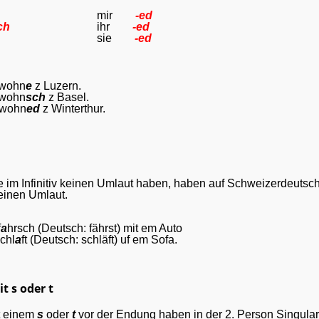
mir
-ed
ch
ihr
-ed
sie
-ed
 wohn
e
z Luzern.
wohn
sch
z Basel.
 wohn
ed
z Winterthur.
e im Infinitiv keinen Umlaut haben, haben auf Schweizerdeutsch
einen Umlaut.
f
a
hrsch (Deutsch: fährst) mit em Auto
chl
a
ft (Deutsch: schläft) uf em Sofa.
t s oder t
t einem
s
oder
t
vor der Endung haben in der 2. Person Singula