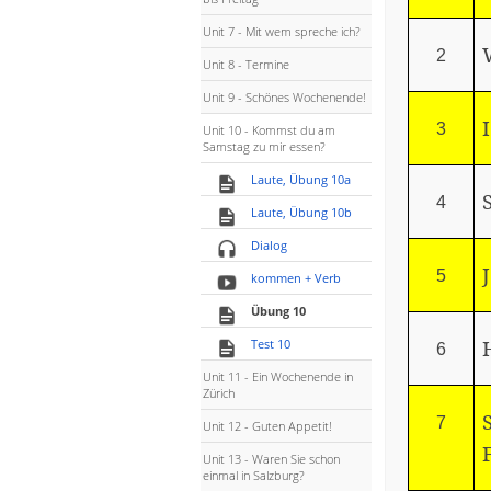
Unit 7 - Mit wem spreche ich?
2
Unit 8 - Termine
Unit 9 - Schönes Wochenende!
3
Unit 10 - Kommst du am
Samstag zu mir essen?
Laute, Übung 10a
4
Laute, Übung 10b
Dialog
5
kommen + Verb
Übung 10
Test 10
6
Unit 11 - Ein Wochenende in
Zürich
7
Unit 12 - Guten Appetit!
Unit 13 - Waren Sie schon
einmal in Salzburg?