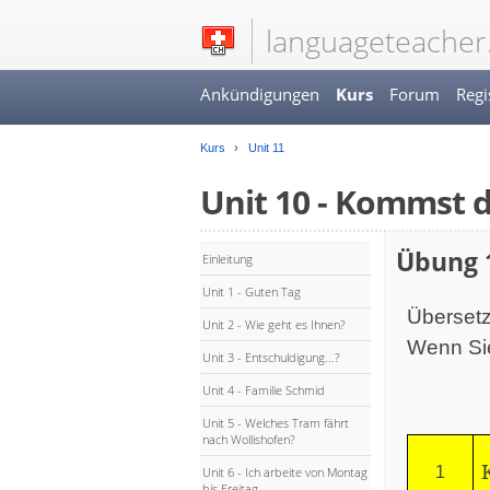
languageteacher
Ankündigungen
Kurs
Forum
Regi
Kurs
Unit 11
Unit 10 - Kommst 
Übung 
Einleitung
Unit 1 - Guten Tag
Übersetz
Unit 2 - Wie geht es Ihnen?
Wenn Sie
Unit 3 - Entschuldigung...?
Unit 4 - Familie Schmid
Unit 5 - Welches Tram fährt
nach Wollishofen?
1
Unit 6 - Ich arbeite von Montag
bis Freitag