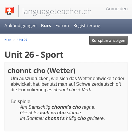
languageteacher.ch
Anmelden
Ankündigungen
Kurs
Forum
Registrierung
Kursplan anzeigen
Kurs
Unit 27
Unit 26 - Sport
chonnt cho (Wetter)
Um auszudrücken, wie sich das Wetter entwickelt oder 
ebtwickelt hat, benutzt man auf Schweizerdeutsch oft 
die Formulierung 
es
chonnt cho + Verb
.
Beispiele:
Am Samschtig 
chonnt's cho
 regne.
Geschter 
isch es cho
 stürme.
Im Sommer 
chonnt's
 hüfig 
cho
 gwittere.