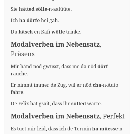
Sie
hätted
sölle
-n-aalüüte.
Ich
ha
dörfe
hei gah.
Du
häsch
en Kafi
wölle
trinke.
Modalverben im Nebensatz
,
Präsens
Mir händ nöd gwüsst, dass me da nöd
dörf
rauche.
Er nimmt immer de Zug, wil er nöd
cha
-n-Auto
fahre.
De Felix hät gsäit, dass ihr
sölled
warte.
Modalverben im Nebensatz
, Perfekt
Es tuet mir leid, dass ich de Termin
ha
müesse-
n-