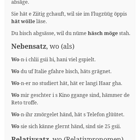
absäge.
Sie hät e Ziitig gchauft, wil sie im Flugzüüg öppis
hät
wölle
läse.
Du bisch abgsässe, wil du nüme
häsch
möge
stah.
Nebensatz
, wo (als)
Wo
-n-i chlii gsii bi, hani viel gspielt.
Wo
du uf Italie gfahre bisch, häts grägnet.
Wo
-n-er no studiert hät, hät er langi Haar gha.
Wo
mir geschter i s Kino ggange sind, hämmer de
Reto troffe.
Wo
-n-ihr zmörgelet händ, hät s Telefon glüütet.
Wo
sie sich känne glernt händ, sind sie 25 gsii.
Relativsatz
,
wo (Relativpronomen)