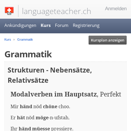
languageteacher.ch
Anmelden
Ankündigungen
Kurs
Forum
Registrierung
Kursplan anzeigen
Kurs
Grammatik
Grammatik
Strukturen - Nebensätze,
Relativsätze
Modalverben im Hauptsatz
, Perfekt
Mir
händ
nöd
chöne
choo.
Er
hät
nöd
möge
-n-ufstah.
Ihr
händ
müesse
pressiere.